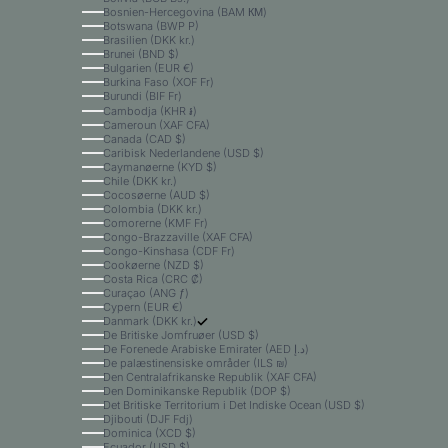
Bosnien-Hercegovina (BAM КМ)
Botswana (BWP P)
Brasilien (DKK kr.)
Brunei (BND $)
Bulgarien (EUR €)
Burkina Faso (XOF Fr)
Burundi (BIF Fr)
Cambodja (KHR ៛)
Cameroun (XAF CFA)
Canada (CAD $)
Caribisk Nederlandene (USD $)
Caymanøerne (KYD $)
Chile (DKK kr.)
Cocosøerne (AUD $)
Colombia (DKK kr.)
Comorerne (KMF Fr)
Congo-Brazzaville (XAF CFA)
Congo-Kinshasa (CDF Fr)
Cookøerne (NZD $)
Costa Rica (CRC ₡)
Curaçao (ANG ƒ)
Cypern (EUR €)
Danmark (DKK kr.)
De Britiske Jomfruøer (USD $)
De Forenede Arabiske Emirater (AED د.إ)
De palæstinensiske områder (ILS ₪)
Den Centralafrikanske Republik (XAF CFA)
Den Dominikanske Republik (DOP $)
Det Britiske Territorium i Det Indiske Ocean (USD $)
Djibouti (DJF Fdj)
Dominica (XCD $)
Ecuador (USD $)