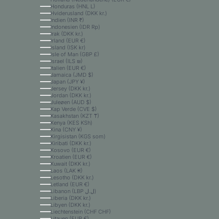
Honduras (HNL L)
Hviderusland (DKK kr.)
Indien (INR ₹)
Indonesien (IDR Rp)
Irak (DKK kr.)
Irland (EUR €)
Island (ISK kr)
Isle of Man (GBP £)
Israel (ILS ₪)
Italien (EUR €)
Jamaica (JMD $)
Japan (JPY ¥)
Jersey (DKK kr.)
Jordan (DKK kr.)
Juleøen (AUD $)
Kap Verde (CVE $)
Kasakhstan (KZT ₸)
Kenya (KES KSh)
Kina (CNY ¥)
Kirgisistan (KGS som)
Kiribati (DKK kr.)
Kosovo (EUR €)
Kroatien (EUR €)
Kuwait (DKK kr.)
Laos (LAK ₭)
Lesotho (DKK kr.)
Letland (EUR €)
Libanon (LBP ل.ل)
Liberia (DKK kr.)
Libyen (DKK kr.)
Liechtenstein (CHF CHF)
Litauen (EUR €)