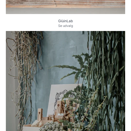
GiùinLab
Se udvalg