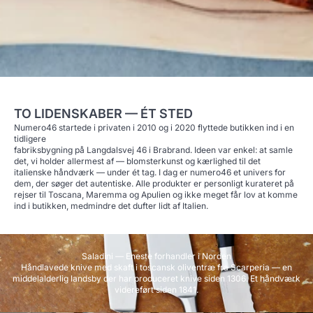
TO LIDENSKABER — ÉT STED
Numero46 startede i privaten i 2010 og i 2020 flyttede butikken ind i en
tidligere
fabriksbygning på Langdalsvej 46 i Brabrand. Ideen var enkel: at samle
det, vi holder allermest af — blomsterkunst og kærlighed til det
italienske håndværk — under ét tag. I dag er numero46 et univers for
dem, der søger det autentiske. Alle produkter er personligt kurateret på
rejser til Toscana, Maremma og Apulien og ikke meget får lov at komme
ind i butikken, medmindre det dufter lidt af Italien.
Saladini — Eneste forhandler i Norden
Håndlavede knive med skaft i toscansk oliventræ fra Scarperia — en
middelalderlig landsby der har produceret knive siden 1306. Et håndværk
videreført siden 1841.