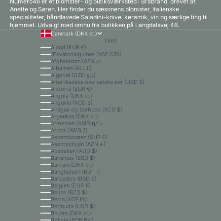
Numero46 er et blomster- og butiksværksted i Brabrand, drevet af
Anette og Søren. Her finder du sæsonens blomster, italienske
specialiteter, håndlavede Saladini-knive, keramik, vin og særlige ting til
hjemmet. Udvalgt med omhu fra butikken på Langdalsvej 46.
Danmark (DKK kr.)
Land
Åland (EUR €)
Ækvatorialguinea (XAF CFA)
Afghanistan (AFN ؋)
Albanien (ALL L)
Algeriet (DZD د.ج)
Amerikanske oversøiske øer (USD $)
Andorra (EUR €)
Angola (DKK kr.)
Anguilla (XCD $)
Antigua og Barbuda (XCD $)
Argentina (DKK kr.)
Armenien (AMD դր.)
Aruba (AWG ƒ)
Ascensionøen (SHP £)
Aserbajdsjan (AZN ₼)
Australien (AUD $)
Bahamas (BSD $)
Bahrain (DKK kr.)
Bangladesh (BDT ৳)
Barbados (BBD $)
Belgien (EUR €)
Belize (BZD $)
Benin (XOF Fr)
Bermuda (USD $)
Bhutan (DKK kr.)
Bolivia (BOB Bs.)