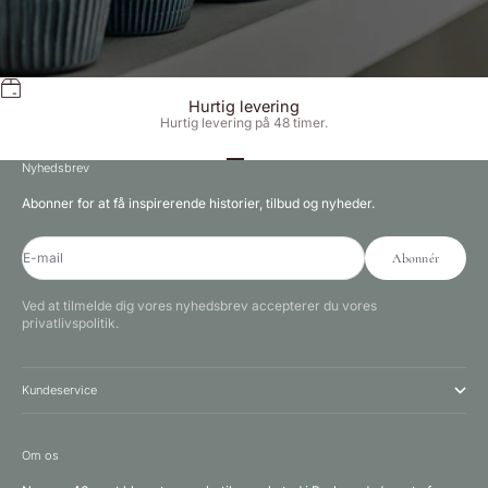
Hurtig levering
Hurtig levering på 48 timer.
Gå til element 1
Gå til element 2
Gå til element 3
Nyhedsbrev
Abonner for at få inspirerende historier, tilbud og nyheder.
E-mail
Abonnér
Ved at tilmelde dig vores nyhedsbrev accepterer du vores
privatlivspolitik.
Kundeservice
Om os