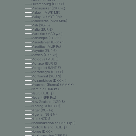
Luxembourg (EUR €)
Madagaskar (DKK kr.)
Malawi (MWK MK)
Malaysia (MYR RM)
Maldiverne (MVR MVR)
Mali (XOF Fr)
Malta (EUR €)
Marokko (MAD د.م.)
Martinique (EUR €)
Mauretanien (DKK kr.)
Mauritius (MUR ₨)
Mayotte (EUR €)
Mexico (DKK kr.)
Moldova (MDL L)
Monaco (EUR €)
Mongoliet (MNT ₮)
Montenegro (EUR €)
Montserrat (XCD $)
Mozambique (DKK kr.)
Myanmar (Burma) (MMK K)
Namibia (DKK kr.)
Nauru (AUD $)
Nepal (NPR Rs.)
New Zealand (NZD $)
Nicaragua (NIO C$)
Niger (XOF Fr)
Nigeria (NGN ₦)
Niue (NZD $)
Nordmakedonien (MKD ден)
Norfolk Island (AUD $)
Norge (DKK kr.)
Ny Kaledonien (XPF Fr)