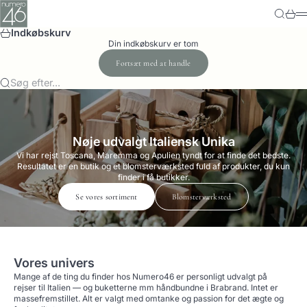
Spring til indhold
Numero-46
Søg
Kurv
M
Indkøbskurv
Din indkøbskurv er tom
Fortsæt med at handle
Søg efter...
Nøje udvalgt Italiensk Unika
Vi har rejst Toscana, Maremma og Apulien tyndt for at finde det bedste.
Resultatet er en butik og et blomsterværksted fuld af produkter, du kun
finder i få butikker.
Se vores sortiment
Blomsterværksted
Vores univers
Mange af de ting du finder hos Numero46 er personligt udvalgt på
rejser til Italien — og buketterne mm håndbundne i Brabrand. Intet er
massefremstillet. Alt er valgt med omtanke og passion for det ægte og