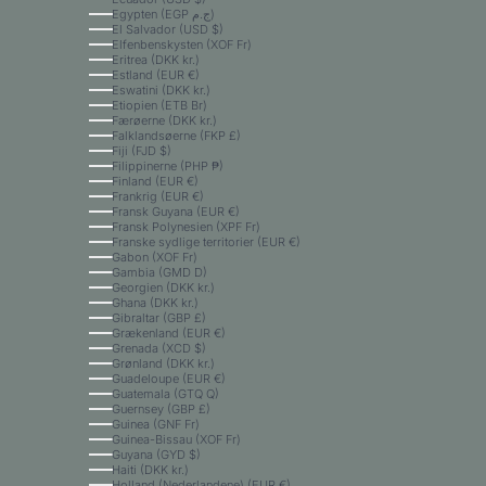
Egypten (EGP ج.م)
El Salvador (USD $)
Elfenbenskysten (XOF Fr)
Eritrea (DKK kr.)
Estland (EUR €)
Eswatini (DKK kr.)
Etiopien (ETB Br)
Færøerne (DKK kr.)
Falklandsøerne (FKP £)
Fiji (FJD $)
Filippinerne (PHP ₱)
Finland (EUR €)
Frankrig (EUR €)
Fransk Guyana (EUR €)
Fransk Polynesien (XPF Fr)
Franske sydlige territorier (EUR €)
Gabon (XOF Fr)
Gambia (GMD D)
Georgien (DKK kr.)
Ghana (DKK kr.)
Gibraltar (GBP £)
Grækenland (EUR €)
Grenada (XCD $)
Grønland (DKK kr.)
Guadeloupe (EUR €)
Guatemala (GTQ Q)
Guernsey (GBP £)
Guinea (GNF Fr)
Guinea-Bissau (XOF Fr)
Guyana (GYD $)
Haiti (DKK kr.)
Holland (Nederlandene) (EUR €)