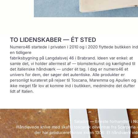
TO LIDENSKABER — ÉT STED
Numero46 startede i privaten i 2010 og i 2020 flyttede butikken ind
en tidligere
fabriksbygning på Langdalsvej 46 i Brabrand. Ideen var enkel: at
samle det, vi holder allermest af — blomsterkunst og kærlighed til
det italienske håndværk — under ét tag. I dag er numero46 et
univers for dem, der søger det autentiske. Alle produkter er
personligt kurateret på rejser til Toscana, Maremma og Apulien og
ikke meget får lov at komme ind i butikken, medmindre det dufter
lidt af Italien.
Saladini — Eneste forhandler i N
Håndlavede knive med skaft i toscansk oliventræ fra Scarperia 
der har produceret knive siden 1306. Et håndværk vide