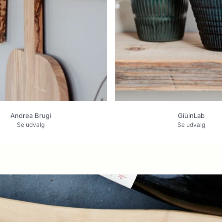
Andrea Brugi
GiùinLab
Se udvalg
Se udvalg