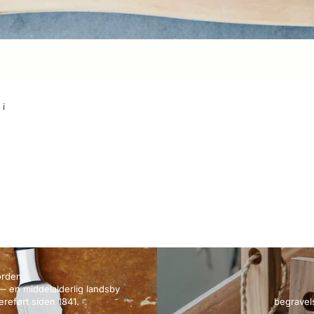
 i
orden
— en middelalderlig landsby
reført siden 1841.
begravel