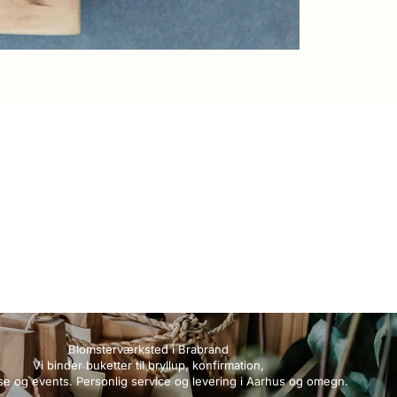
Blomsterværksted i Brabrand
Vi binder buketter til bryllup, konfirmation,
se og events. Personlig service og levering i Aarhus og omegn.