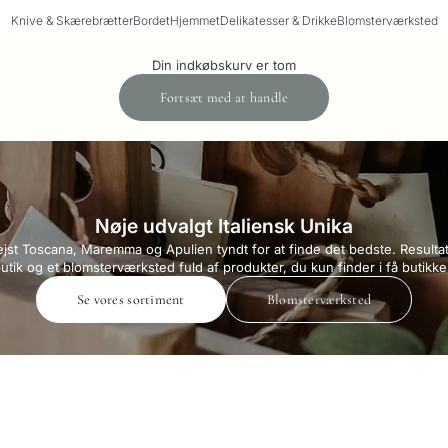
Knive & Skærebrætter
Bordet
Hjemmet
Delikatesser & Drikke
Blomsterværksted
Din indkøbskurv er tom
Fortsæt med at handle
Nøje udvalgt Italiensk Unika
rejst Toscana, Maremma og Apulien tyndt for at finde det bedste. Resultat
utik og et blomsterværksted fuld af produkter, du kun finder i få butikke
Se vores sortiment
Blomsterværksted