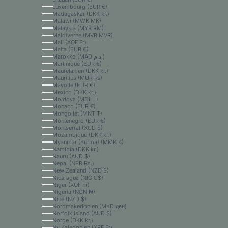
Luxembourg (EUR €)
Madagaskar (DKK kr.)
Malawi (MWK MK)
Malaysia (MYR RM)
Maldiverne (MVR MVR)
Mali (XOF Fr)
Malta (EUR €)
Marokko (MAD د.م.)
Martinique (EUR €)
Mauretanien (DKK kr.)
Mauritius (MUR ₨)
Mayotte (EUR €)
Mexico (DKK kr.)
Moldova (MDL L)
Monaco (EUR €)
Mongoliet (MNT ₮)
Montenegro (EUR €)
Montserrat (XCD $)
Mozambique (DKK kr.)
Myanmar (Burma) (MMK K)
Namibia (DKK kr.)
Nauru (AUD $)
Nepal (NPR Rs.)
New Zealand (NZD $)
Nicaragua (NIO C$)
Niger (XOF Fr)
Nigeria (NGN ₦)
Niue (NZD $)
Nordmakedonien (MKD ден)
Norfolk Island (AUD $)
Norge (DKK kr.)
Ny Kaledonien (XPF Fr)