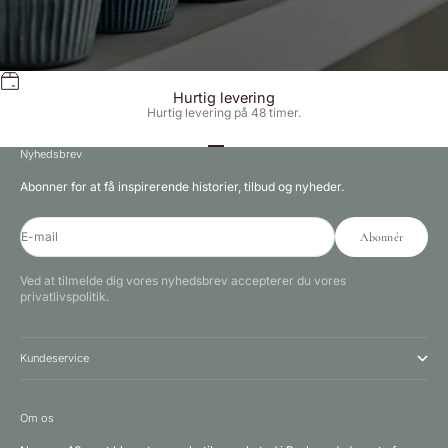
Hurtig levering
Hurtig levering på 48 timer.
Gå til element 1
Gå til element 2
Gå til element 3
Nyhedsbrev
Abonner for at få inspirerende historier, tilbud og nyheder.
E-mail
Abonnér
Ved at tilmelde dig vores nyhedsbrev accepterer du vores
privatlivspolitik.
Kundeservice
Om os