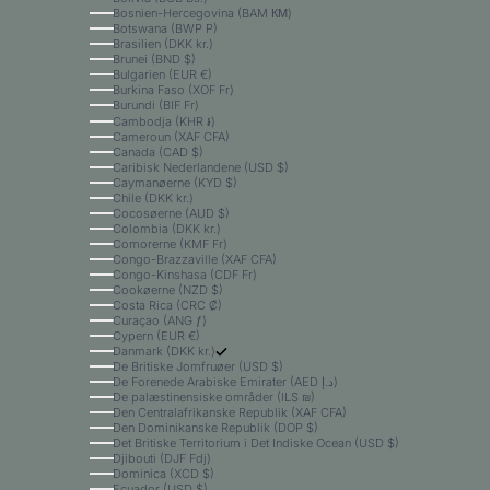
Bosnien-Hercegovina (BAM КМ)
Botswana (BWP P)
Brasilien (DKK kr.)
Brunei (BND $)
Bulgarien (EUR €)
Burkina Faso (XOF Fr)
Burundi (BIF Fr)
Cambodja (KHR ៛)
Cameroun (XAF CFA)
Canada (CAD $)
Caribisk Nederlandene (USD $)
Caymanøerne (KYD $)
Chile (DKK kr.)
Cocosøerne (AUD $)
Colombia (DKK kr.)
Comorerne (KMF Fr)
Congo-Brazzaville (XAF CFA)
Congo-Kinshasa (CDF Fr)
Cookøerne (NZD $)
Costa Rica (CRC ₡)
Curaçao (ANG ƒ)
Cypern (EUR €)
Danmark (DKK kr.)
De Britiske Jomfruøer (USD $)
De Forenede Arabiske Emirater (AED د.إ)
De palæstinensiske områder (ILS ₪)
Den Centralafrikanske Republik (XAF CFA)
Den Dominikanske Republik (DOP $)
Det Britiske Territorium i Det Indiske Ocean (USD $)
Djibouti (DJF Fdj)
Dominica (XCD $)
Ecuador (USD $)