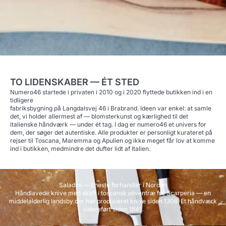
TO LIDENSKABER — ÉT STED
Numero46 startede i privaten i 2010 og i 2020 flyttede butikken ind i en
tidligere
fabriksbygning på Langdalsvej 46 i Brabrand. Ideen var enkel: at samle
det, vi holder allermest af — blomsterkunst og kærlighed til det
italienske håndværk — under ét tag. I dag er numero46 et univers for
dem, der søger det autentiske. Alle produkter er personligt kurateret på
rejser til Toscana, Maremma og Apulien og ikke meget får lov at komme
ind i butikken, medmindre det dufter lidt af Italien.
Saladini — Eneste forhandler i Norden
Håndlavede knive med skaft i toscansk oliventræ fra Scarperia — en
middelalderlig landsby der har produceret knive siden 1306. Et håndværk
videreført siden 1841.