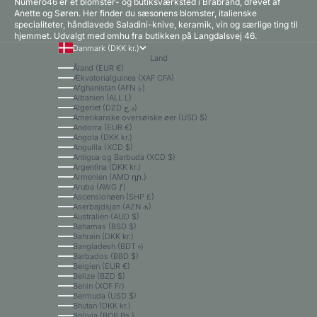
Numero46 er et blomster- og butiksværksted i Brabrand, drevet af
Anette og Søren. Her finder du sæsonens blomster, italienske
specialiteter, håndlavede Saladini-knive, keramik, vin og særlige ting til
hjemmet. Udvalgt med omhu fra butikken på Langdalsvej 46.
Danmark (DKK kr.)
Land
Åland (EUR €)
Ækvatorialguinea (XAF CFA)
Afghanistan (AFN ؋)
Albanien (ALL L)
Algeriet (DZD د.ج)
Amerikanske oversøiske øer (USD $)
Andorra (EUR €)
Angola (DKK kr.)
Anguilla (XCD $)
Antigua og Barbuda (XCD $)
Argentina (DKK kr.)
Armenien (AMD դր.)
Aruba (AWG ƒ)
Ascensionøen (SHP £)
Aserbajdsjan (AZN ₼)
Australien (AUD $)
Bahamas (BSD $)
Bahrain (DKK kr.)
Bangladesh (BDT ৳)
Barbados (BBD $)
Belgien (EUR €)
Belize (BZD $)
Benin (XOF Fr)
Bermuda (USD $)
Bhutan (DKK kr.)
Bolivia (BOB Bs.)