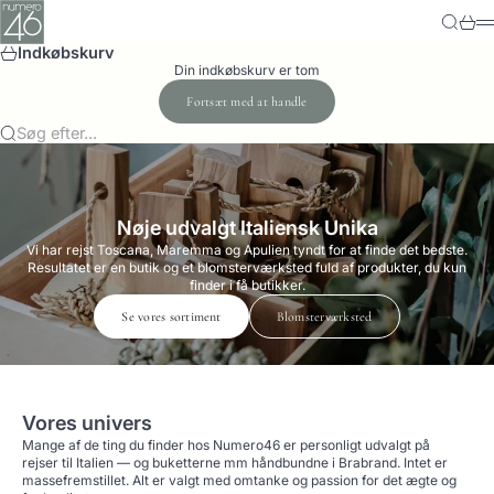
Spring til indhold
Numero-46
Søg
Kurv
M
Indkøbskurv
Din indkøbskurv er tom
Fortsæt med at handle
Søg efter...
Nøje udvalgt Italiensk Unika
Vi har rejst Toscana, Maremma og Apulien tyndt for at finde det bedste.
Resultatet er en butik og et blomsterværksted fuld af produkter, du kun
finder i få butikker.
Se vores sortiment
Blomsterværksted
Vores univers
Mange af de ting du finder hos Numero46 er personligt udvalgt på
rejser til Italien — og buketterne mm håndbundne i Brabrand. Intet er
massefremstillet. Alt er valgt med omtanke og passion for det ægte og