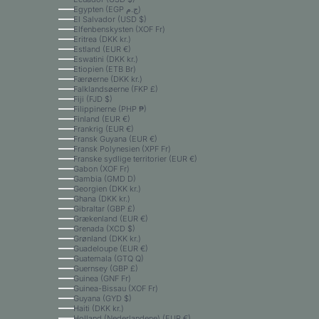
Egypten (EGP ج.م)
El Salvador (USD $)
Elfenbenskysten (XOF Fr)
Eritrea (DKK kr.)
Estland (EUR €)
Eswatini (DKK kr.)
Etiopien (ETB Br)
Færøerne (DKK kr.)
Falklandsøerne (FKP £)
Fiji (FJD $)
Filippinerne (PHP ₱)
Finland (EUR €)
Frankrig (EUR €)
Fransk Guyana (EUR €)
Fransk Polynesien (XPF Fr)
Franske sydlige territorier (EUR €)
Gabon (XOF Fr)
Gambia (GMD D)
Georgien (DKK kr.)
Ghana (DKK kr.)
Gibraltar (GBP £)
Grækenland (EUR €)
Grenada (XCD $)
Grønland (DKK kr.)
Guadeloupe (EUR €)
Guatemala (GTQ Q)
Guernsey (GBP £)
Guinea (GNF Fr)
Guinea-Bissau (XOF Fr)
Guyana (GYD $)
Haiti (DKK kr.)
Holland (Nederlandene) (EUR €)