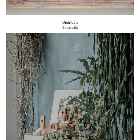
GiùinLab
Se udvalg