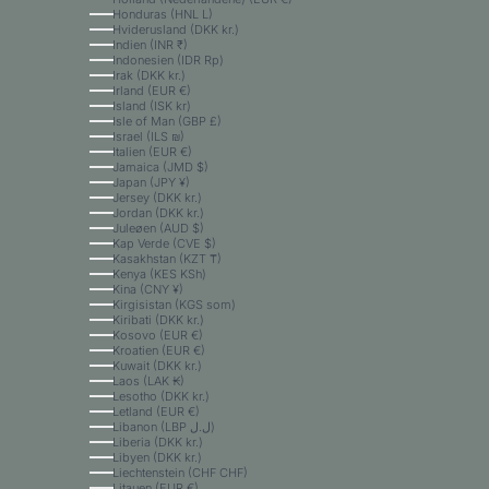
Honduras (HNL L)
Hviderusland (DKK kr.)
Indien (INR ₹)
Indonesien (IDR Rp)
Irak (DKK kr.)
Irland (EUR €)
Island (ISK kr)
Isle of Man (GBP £)
Israel (ILS ₪)
Italien (EUR €)
Jamaica (JMD $)
Japan (JPY ¥)
Jersey (DKK kr.)
Jordan (DKK kr.)
Juleøen (AUD $)
Kap Verde (CVE $)
Kasakhstan (KZT ₸)
Kenya (KES KSh)
Kina (CNY ¥)
Kirgisistan (KGS som)
Kiribati (DKK kr.)
Kosovo (EUR €)
Kroatien (EUR €)
Kuwait (DKK kr.)
Laos (LAK ₭)
Lesotho (DKK kr.)
Letland (EUR €)
Libanon (LBP ل.ل)
Liberia (DKK kr.)
Libyen (DKK kr.)
Liechtenstein (CHF CHF)
Litauen (EUR €)