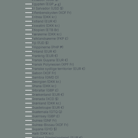
Egypten (EGP ج.م)
El Salvador (USD $)
Elfenbenskysten (XOF Fr)
Eritrea (DKK kr.)
Estland (EUR €)
Eswatini (DKK kr.)
Etiopien (ETB Br)
Færøerne (DKK kr.)
Falklandsøerne (FKP £)
Fiji (FJD $)
Filippinerne (PHP ₱)
Finland (EUR €)
Frankrig (EUR €)
Fransk Guyana (EUR €)
Fransk Polynesien (XPF Fr)
Franske sydlige territorier (EUR €)
Gabon (XOF Fr)
Gambia (GMD D)
Georgien (DKK kr.)
Ghana (DKK kr.)
Gibraltar (GBP £)
Grækenland (EUR €)
Grenada (XCD $)
Grønland (DKK kr.)
Guadeloupe (EUR €)
Guatemala (GTQ Q)
Guernsey (GBP £)
Guinea (GNF Fr)
Guinea-Bissau (XOF Fr)
Guyana (GYD $)
Haiti (DKK kr.)
Holland (Nederlandene) (EUR €)