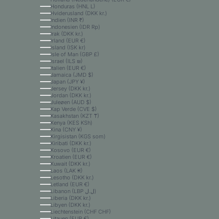
Honduras (HNL L)
Hviderusland (DKK kr.)
Indien (INR ₹)
Indonesien (IDR Rp)
Irak (DKK kr.)
Irland (EUR €)
Island (ISK kr)
Isle of Man (GBP £)
Israel (ILS ₪)
Italien (EUR €)
Jamaica (JMD $)
Japan (JPY ¥)
Jersey (DKK kr.)
Jordan (DKK kr.)
Juleøen (AUD $)
Kap Verde (CVE $)
Kasakhstan (KZT ₸)
Kenya (KES KSh)
Kina (CNY ¥)
Kirgisistan (KGS som)
Kiribati (DKK kr.)
Kosovo (EUR €)
Kroatien (EUR €)
Kuwait (DKK kr.)
Laos (LAK ₭)
Lesotho (DKK kr.)
Letland (EUR €)
Libanon (LBP ل.ل)
Liberia (DKK kr.)
Libyen (DKK kr.)
Liechtenstein (CHF CHF)
Litauen (EUR €)