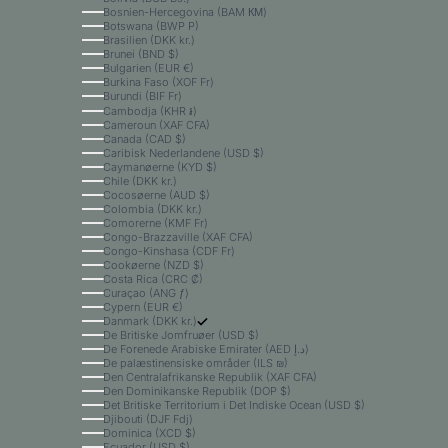
Bosnien-Hercegovina (BAM КМ)
Botswana (BWP P)
Brasilien (DKK kr.)
Brunei (BND $)
Bulgarien (EUR €)
Burkina Faso (XOF Fr)
Burundi (BIF Fr)
Cambodja (KHR ៛)
Cameroun (XAF CFA)
Canada (CAD $)
Caribisk Nederlandene (USD $)
Caymanøerne (KYD $)
Chile (DKK kr.)
Cocosøerne (AUD $)
Colombia (DKK kr.)
Comorerne (KMF Fr)
Congo-Brazzaville (XAF CFA)
Congo-Kinshasa (CDF Fr)
Cookøerne (NZD $)
Costa Rica (CRC ₡)
Curaçao (ANG ƒ)
Cypern (EUR €)
Danmark (DKK kr.)
De Britiske Jomfruøer (USD $)
De Forenede Arabiske Emirater (AED د.إ)
De palæstinensiske områder (ILS ₪)
Den Centralafrikanske Republik (XAF CFA)
Den Dominikanske Republik (DOP $)
Det Britiske Territorium i Det Indiske Ocean (USD $)
Djibouti (DJF Fdj)
Dominica (XCD $)
Ecuador (USD $)