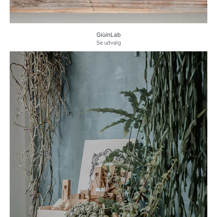
GiùinLab
Se udvalg