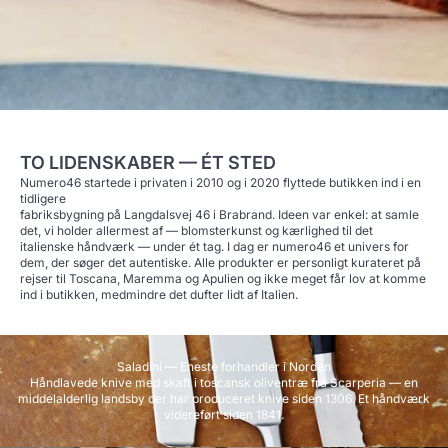
TO LIDENSKABER — ÉT STED
Numero46 startede i privaten i 2010 og i 2020 flyttede butikken ind i en
tidligere
fabriksbygning på Langdalsvej 46 i Brabrand. Ideen var enkel: at samle
det, vi holder allermest af — blomsterkunst og kærlighed til det
italienske håndværk — under ét tag. I dag er numero46 et univers for
dem, der søger det autentiske. Alle produkter er personligt kurateret på
rejser til Toscana, Maremma og Apulien og ikke meget får lov at komme
ind i butikken, medmindre det dufter lidt af Italien.
Saladini — Eneste forhandler i Norden
Håndlavede knive med skaft i toscansk oliventræ fra Scarperia — en
middelalderlig landsby der har produceret knive siden 1306. Et håndværk
videreført siden 1841.