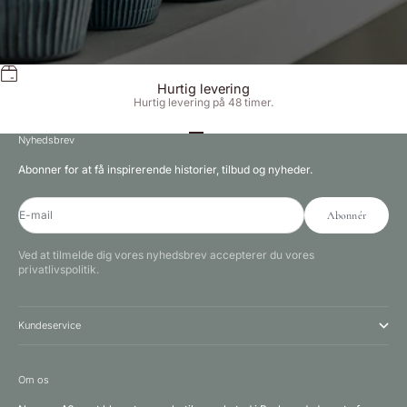
Hurtig levering
Hurtig levering på 48 timer.
Gå til element 1
Gå til element 2
Gå til element 3
Nyhedsbrev
Abonner for at få inspirerende historier, tilbud og nyheder.
E-mail
Abonnér
Ved at tilmelde dig vores nyhedsbrev accepterer du vores
privatlivspolitik.
Kundeservice
Om os