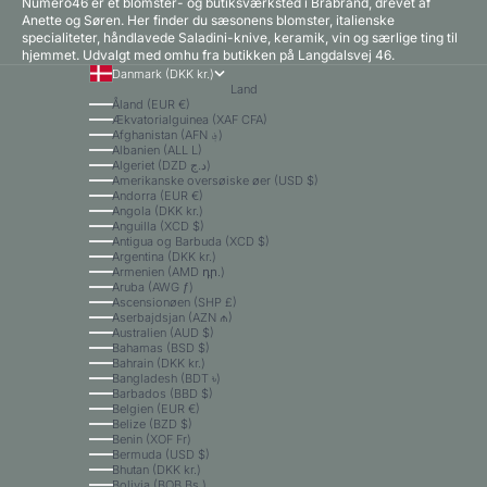
Numero46 er et blomster- og butiksværksted i Brabrand, drevet af
Anette og Søren. Her finder du sæsonens blomster, italienske
specialiteter, håndlavede Saladini-knive, keramik, vin og særlige ting til
hjemmet. Udvalgt med omhu fra butikken på Langdalsvej 46.
Danmark (DKK kr.)
Land
Åland (EUR €)
Ækvatorialguinea (XAF CFA)
Afghanistan (AFN ؋)
Albanien (ALL L)
Algeriet (DZD د.ج)
Amerikanske oversøiske øer (USD $)
Andorra (EUR €)
Angola (DKK kr.)
Anguilla (XCD $)
Antigua og Barbuda (XCD $)
Argentina (DKK kr.)
Armenien (AMD դր.)
Aruba (AWG ƒ)
Ascensionøen (SHP £)
Aserbajdsjan (AZN ₼)
Australien (AUD $)
Bahamas (BSD $)
Bahrain (DKK kr.)
Bangladesh (BDT ৳)
Barbados (BBD $)
Belgien (EUR €)
Belize (BZD $)
Benin (XOF Fr)
Bermuda (USD $)
Bhutan (DKK kr.)
Bolivia (BOB Bs.)