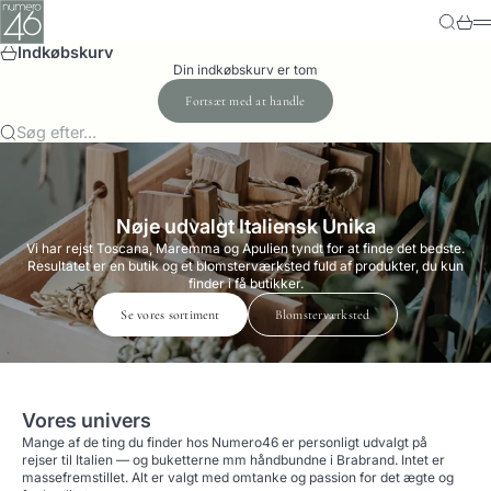
Spring til indhold
Numero-46
Søg
Kurv
M
Indkøbskurv
Din indkøbskurv er tom
Fortsæt med at handle
Søg efter...
Nøje udvalgt Italiensk Unika
Vi har rejst Toscana, Maremma og Apulien tyndt for at finde det bedste.
Resultatet er en butik og et blomsterværksted fuld af produkter, du kun
finder i få butikker.
Se vores sortiment
Blomsterværksted
Vores univers
Mange af de ting du finder hos Numero46 er personligt udvalgt på
rejser til Italien — og buketterne mm håndbundne i Brabrand. Intet er
massefremstillet. Alt er valgt med omtanke og passion for det ægte og