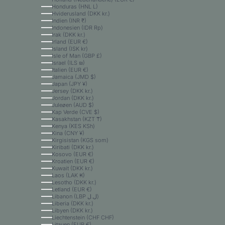
Honduras (HNL L)
Hviderusland (DKK kr.)
Indien (INR ₹)
Indonesien (IDR Rp)
Irak (DKK kr.)
Irland (EUR €)
Island (ISK kr)
Isle of Man (GBP £)
Israel (ILS ₪)
Italien (EUR €)
Jamaica (JMD $)
Japan (JPY ¥)
Jersey (DKK kr.)
Jordan (DKK kr.)
Juleøen (AUD $)
Kap Verde (CVE $)
Kasakhstan (KZT ₸)
Kenya (KES KSh)
Kina (CNY ¥)
Kirgisistan (KGS som)
Kiribati (DKK kr.)
Kosovo (EUR €)
Kroatien (EUR €)
Kuwait (DKK kr.)
Laos (LAK ₭)
Lesotho (DKK kr.)
Letland (EUR €)
Libanon (LBP ل.ل)
Liberia (DKK kr.)
Libyen (DKK kr.)
Liechtenstein (CHF CHF)
Litauen (EUR €)