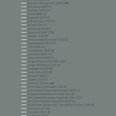
Bosnien-Hercegovina (BAM КМ)
Botswana (BWP P)
Brasilien (DKK kr.)
Brunei (BND $)
Bulgarien (EUR €)
Burkina Faso (XOF Fr)
Burundi (BIF Fr)
Cambodja (KHR ៛)
Cameroun (XAF CFA)
Canada (CAD $)
Caribisk Nederlandene (USD $)
Caymanøerne (KYD $)
Chile (DKK kr.)
Cocosøerne (AUD $)
Colombia (DKK kr.)
Comorerne (KMF Fr)
Congo-Brazzaville (XAF CFA)
Congo-Kinshasa (CDF Fr)
Cookøerne (NZD $)
Costa Rica (CRC ₡)
Curaçao (ANG ƒ)
Cypern (EUR €)
Danmark (DKK kr.)
De Britiske Jomfruøer (USD $)
De Forenede Arabiske Emirater (AED د.إ)
De palæstinensiske områder (ILS ₪)
Den Centralafrikanske Republik (XAF CFA)
Den Dominikanske Republik (DOP $)
Det Britiske Territorium i Det Indiske Ocean (USD $)
Djibouti (DJF Fdj)
Dominica (XCD $)
Ecuador (USD $)