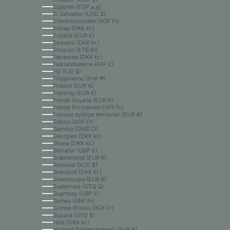
Egypten (EGP ج.م)
El Salvador (USD $)
Elfenbenskysten (XOF Fr)
Eritrea (DKK kr.)
Estland (EUR €)
Eswatini (DKK kr.)
Etiopien (ETB Br)
Færøerne (DKK kr.)
Falklandsøerne (FKP £)
Fiji (FJD $)
Filippinerne (PHP ₱)
Finland (EUR €)
Frankrig (EUR €)
Fransk Guyana (EUR €)
Fransk Polynesien (XPF Fr)
Franske sydlige territorier (EUR €)
Gabon (XOF Fr)
Gambia (GMD D)
Georgien (DKK kr.)
Ghana (DKK kr.)
Gibraltar (GBP £)
Grækenland (EUR €)
Grenada (XCD $)
Grønland (DKK kr.)
Guadeloupe (EUR €)
Guatemala (GTQ Q)
Guernsey (GBP £)
Guinea (GNF Fr)
Guinea-Bissau (XOF Fr)
Guyana (GYD $)
Haiti (DKK kr.)
Holland (Nederlandene) (EUR €)