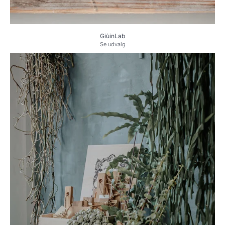
GiùinLab
Se udvalg