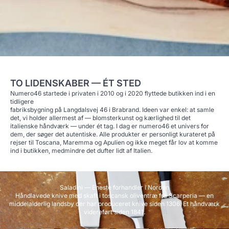
TO LIDENSKABER — ÉT STED
Numero46 startede i privaten i 2010 og i 2020 flyttede butikken ind i en
tidligere
fabriksbygning på Langdalsvej 46 i Brabrand. Ideen var enkel: at samle
det, vi holder allermest af — blomsterkunst og kærlighed til det
italienske håndværk — under ét tag. I dag er numero46 et univers for
dem, der søger det autentiske. Alle produkter er personligt kurateret på
rejser til Toscana, Maremma og Apulien og ikke meget får lov at komme
ind i butikken, medmindre det dufter lidt af Italien.
Saladini — Eneste forhandler i Norden
Håndlavede knive med skaft i toscansk oliventræ fra Scarperia — en
middelalderlig landsby der har produceret knive siden 1306. Et håndværk
videreført siden 1841.