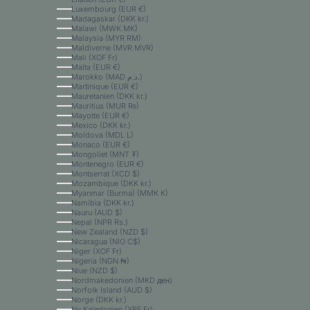
Luxembourg (EUR €)
Madagaskar (DKK kr.)
Malawi (MWK MK)
Malaysia (MYR RM)
Maldiverne (MVR MVR)
Mali (XOF Fr)
Malta (EUR €)
Marokko (MAD د.م.)
Martinique (EUR €)
Mauretanien (DKK kr.)
Mauritius (MUR ₨)
Mayotte (EUR €)
Mexico (DKK kr.)
Moldova (MDL L)
Monaco (EUR €)
Mongoliet (MNT ₮)
Montenegro (EUR €)
Montserrat (XCD $)
Mozambique (DKK kr.)
Myanmar (Burma) (MMK K)
Namibia (DKK kr.)
Nauru (AUD $)
Nepal (NPR Rs.)
New Zealand (NZD $)
Nicaragua (NIO C$)
Niger (XOF Fr)
Nigeria (NGN ₦)
Niue (NZD $)
Nordmakedonien (MKD ден)
Norfolk Island (AUD $)
Norge (DKK kr.)
Ny Kaledonien (XPF Fr)