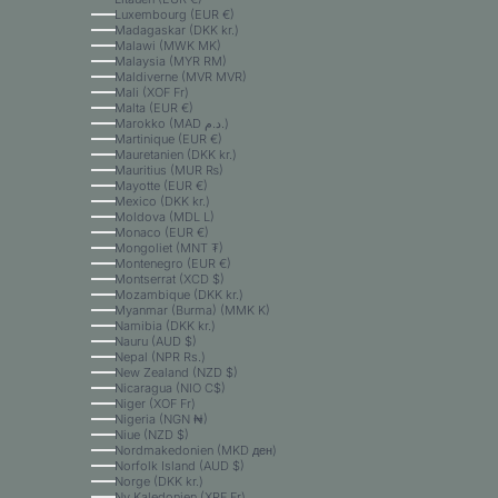
Luxembourg (EUR €)
Madagaskar (DKK kr.)
Malawi (MWK MK)
Malaysia (MYR RM)
Maldiverne (MVR MVR)
Mali (XOF Fr)
Malta (EUR €)
Marokko (MAD د.م.)
Martinique (EUR €)
Mauretanien (DKK kr.)
Mauritius (MUR ₨)
Mayotte (EUR €)
Mexico (DKK kr.)
Moldova (MDL L)
Monaco (EUR €)
Mongoliet (MNT ₮)
Montenegro (EUR €)
Montserrat (XCD $)
Mozambique (DKK kr.)
Myanmar (Burma) (MMK K)
Namibia (DKK kr.)
Nauru (AUD $)
Nepal (NPR Rs.)
New Zealand (NZD $)
Nicaragua (NIO C$)
Niger (XOF Fr)
Nigeria (NGN ₦)
Niue (NZD $)
Nordmakedonien (MKD ден)
Norfolk Island (AUD $)
Norge (DKK kr.)
Ny Kaledonien (XPF Fr)