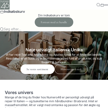
Spring til indhold
Numero-46
Søg
Kurv
M
Indkøbskurv
Din indkøbskurv er tom
Fortsæt med at handle
Søg efter...
Nøje udvalgt Italiensk Unika
Vi har rejst Toscana, Maremma og Apulien tyndt for at finde det bedste.
Resultatet er en butik og et blomsterværksted fuld af produkter, du kun
finder i få butikker.
Se vores sortiment
Blomsterværksted
Vores univers
Mange af de ting du finder hos Numero46 er personligt udvalgt på
rejser til Italien — og buketterne mm håndbundne i Brabrand. Intet er
massefremstillet. Alt er valgt med omtanke og passion for det ægte og