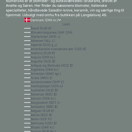
Numero46 er et blomster- og butiksværksted i Brabrand, drevet af
Anette og Søren. Her finder du sæsonens blomster, italienske
specialiteter, håndlavede Saladini-knive, keramik, vin og særlige ting til
hjemmet. Udvalgt med omhu fra butikken på Langdalsvej 46.
Danmark (DKK kr.)
Land
Åland (EUR €)
Ækvatorialguinea (XAF CFA)
Afghanistan (AFN ؋)
Albanien (ALL L)
Algeriet (DZD د.ج)
Amerikanske oversøiske øer (USD $)
Andorra (EUR €)
Angola (DKK kr.)
Anguilla (XCD $)
Antigua og Barbuda (XCD $)
Argentina (DKK kr.)
Armenien (AMD դր.)
Aruba (AWG ƒ)
Ascensionøen (SHP £)
Aserbajdsjan (AZN ₼)
Australien (AUD $)
Bahamas (BSD $)
Bahrain (DKK kr.)
Bangladesh (BDT ৳)
Barbados (BBD $)
Belgien (EUR €)
Belize (BZD $)
Benin (XOF Fr)
Bermuda (USD $)
Bhutan (DKK kr.)
Bolivia (BOB Bs.)