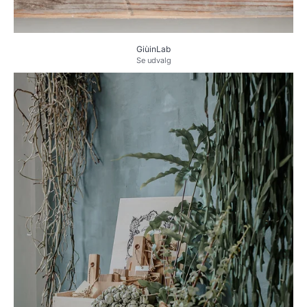
GiùinLab
Se udvalg