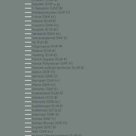
Egypten (EGP ج.م)
El Salvador (USD $)
Elfenbenskysten (XOF Fr)
Eritrea (DKK kr.)
Estland (EUR €)
Eswatini (DKK kr.)
Etiopien (ETB Br)
Færøerne (DKK kr.)
Falklandsøerne (FKP £)
Fiji (FJD $)
Filippinerne (PHP ₱)
Finland (EUR €)
Frankrig (EUR €)
Fransk Guyana (EUR €)
Fransk Polynesien (XPF Fr)
Franske sydlige territorier (EUR €)
Gabon (XOF Fr)
Gambia (GMD D)
Georgien (DKK kr.)
Ghana (DKK kr.)
Gibraltar (GBP £)
Grækenland (EUR €)
Grenada (XCD $)
Grønland (DKK kr.)
Guadeloupe (EUR €)
Guatemala (GTQ Q)
Guernsey (GBP £)
Guinea (GNF Fr)
Guinea-Bissau (XOF Fr)
Guyana (GYD $)
Haiti (DKK kr.)
Holland (Nederlandene) (EUR €)