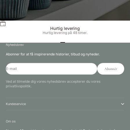
Hurtig levering
Hurtig levering på 48 timer.
Gå til element 1
Gå til element 2
Gå til element 3
Nyhedsbrev
Abonner for at få inspirerende historier, tilbud og nyheder.
E-mail
Abonnér
Ved at tilmelde dig vores nyhedsbrev accepterer du vores
privatlivspolitik.
Kundeservice
Om os