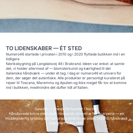
TO LIDENSKABER — ÉT STED
Numero46 startede i privaten i 2010 og i 2020 flyttede butikken ind i en
tidligere
fabriksbygning på Langdalsvej 46 i Brabrand. Ideen var enkel: at samle
det, vi holder allermest af — blomsterkunst og kærlighed til det
italienske håndværk — under ét tag. I dag er numero46 et univers for
dem, der søger det autentiske. Alle produkter er personligt kurateret på
rejser til Toscana, Maremma og Apulien og ikke meget får lov at komme
ind i butikken, medmindre det dufter lidt af Italien.
Saladini — Eneste forhandler i Norden
Håndlavede knive med skaft i toscansk oliventræ fra Scarperia — en
middelalderlig landsby der har produceret knive siden 1306. Et håndværk
videreført siden 1841.