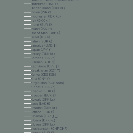
Honduras (HNL L)
Hviderusland (DKK kr.)
Indien (INR ₹)
Indonesien (IDR Rp)
Irak (DKK kr.)
Irland (EUR €)
Island (ISK kr)
Isle of Man (GBP £)
Israel (ILS ₪)
Italien (EUR €)
Jamaica (JMD $)
Japan (JPY ¥)
Jersey (DKK kr.)
Jordan (DKK kr.)
Juleøen (AUD $)
Kap Verde (CVE $)
Kasakhstan (KZT ₸)
Kenya (KES KSh)
Kina (CNY ¥)
Kirgisistan (KGS som)
Kiribati (DKK kr.)
Kosovo (EUR €)
Kroatien (EUR €)
Kuwait (DKK kr.)
Laos (LAK ₭)
Lesotho (DKK kr.)
Letland (EUR €)
Libanon (LBP ل.ل)
Liberia (DKK kr.)
Libyen (DKK kr.)
Liechtenstein (CHF CHF)
Litauen (EUR €)