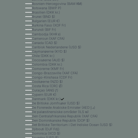
Bosnien-Hercegovina (BAM КМ)
Botswana (BWP P)
Brasilien (DKK kr.)
Brunei (BND $)
Bulgarien (EUR €)
Burkina Faso (XOF Fr)
Burundi (BIF Fr)
Cambodja (KHR ៛)
Cameroun (XAF CFA)
Canada (CAD $)
Caribisk Nederlandene (USD $)
Caymanøerne (KYD $)
Chile (DKK kr.)
Cocosøerne (AUD $)
Colombia (DKK kr.)
Comorerne (KMF Fr)
Congo-Brazzaville (XAF CFA)
Congo-Kinshasa (CDF Fr)
Cookøerne (NZD $)
Costa Rica (CRC ₡)
Curaçao (ANG ƒ)
Cypern (EUR €)
Danmark (DKK kr.)
De Britiske Jomfruøer (USD $)
De Forenede Arabiske Emirater (AED د.إ)
De palæstinensiske områder (ILS ₪)
Den Centralafrikanske Republik (XAF CFA)
Den Dominikanske Republik (DOP $)
Det Britiske Territorium i Det Indiske Ocean (USD $)
Djibouti (DJF Fdj)
Dominica (XCD $)
Ecuador (USD $)