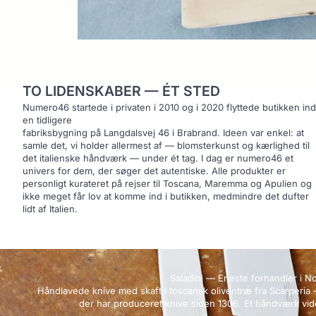
TO LIDENSKABER — ÉT STED
Numero46 startede i privaten i 2010 og i 2020 flyttede butikken ind
en tidligere
fabriksbygning på Langdalsvej 46 i Brabrand. Ideen var enkel: at
samle det, vi holder allermest af — blomsterkunst og kærlighed til
det italienske håndværk — under ét tag. I dag er numero46 et
univers for dem, der søger det autentiske. Alle produkter er
personligt kurateret på rejser til Toscana, Maremma og Apulien og
ikke meget får lov at komme ind i butikken, medmindre det dufter
lidt af Italien.
Saladini — Eneste forhandler i N
Håndlavede knive med skaft i toscansk oliventræ fra Scarperia 
der har produceret knive siden 1306. Et håndværk vide