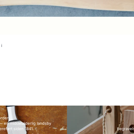
 i
orden
— en middelalderlig landsby
reført siden 1841.
begravel