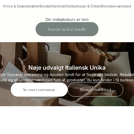
Knive & Skærebrætter
Bordet
Hjemmet
Delikatesser & Drikke
Blomsterværksted
Din indkøbskurv er tom
Fortsæt med at handle
Nøje udvalgt Italiensk Unika
rejst Toscana, Maremma og Apulien tyndt for at finde det bedste. Resultat
utik og et blomsterværksted fuld af produkter, du kun finder i få butikke
Se vores sortiment
Blomsterværksted