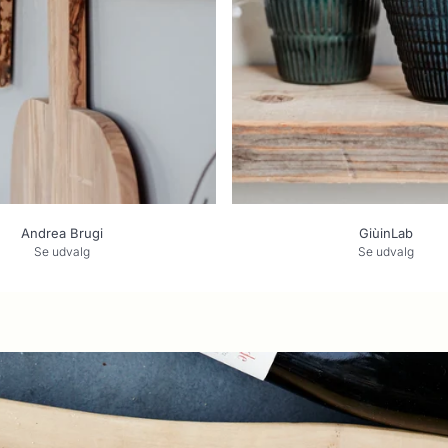
Andrea Brugi
GiùinLab
Se udvalg
Se udvalg