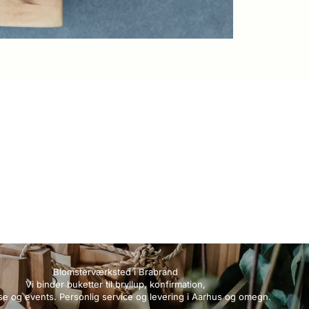
Blomsterværksted i Brabrand
Vi binder buketter til bryllup, konfirmation,
se og events. Personlig service og levering i Aarhus og omegn.