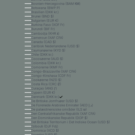
Bosnien-Hercegovina (BAM КМ)
Botswana (BWP P)
Brasilien (DKK kr.)
Brunei (BND $)
Bulgarien (EUR €)
Burkina Faso (XOF Fr)
Burundi (BIF Fr)
Cambodja (KHR ៛)
Cameroun (XAF CFA)
Canada (CAD $)
Caribisk Nederlandene (USD $)
Caymanøerne (KYD $)
Chile (DKK kr.)
Cocosøerne (AUD $)
Colombia (DKK kr.)
Comorerne (KMF Fr)
Congo-Brazzaville (XAF CFA)
Congo-Kinshasa (CDF Fr)
Cookøerne (NZD $)
Costa Rica (CRC ₡)
Curaçao (ANG ƒ)
Cypern (EUR €)
Danmark (DKK kr.)
De Britiske Jomfruøer (USD $)
De Forenede Arabiske Emirater (AED د.إ)
De palæstinensiske områder (ILS ₪)
Den Centralafrikanske Republik (XAF CFA)
Den Dominikanske Republik (DOP $)
Det Britiske Territorium i Det Indiske Ocean (USD $)
Djibouti (DJF Fdj)
Dominica (XCD $)
Ecuador (USD $)