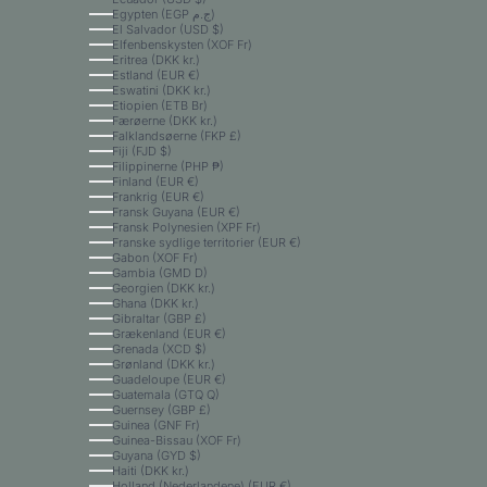
Egypten (EGP ج.م)
El Salvador (USD $)
Elfenbenskysten (XOF Fr)
Eritrea (DKK kr.)
Estland (EUR €)
Eswatini (DKK kr.)
Etiopien (ETB Br)
Færøerne (DKK kr.)
Falklandsøerne (FKP £)
Fiji (FJD $)
Filippinerne (PHP ₱)
Finland (EUR €)
Frankrig (EUR €)
Fransk Guyana (EUR €)
Fransk Polynesien (XPF Fr)
Franske sydlige territorier (EUR €)
Gabon (XOF Fr)
Gambia (GMD D)
Georgien (DKK kr.)
Ghana (DKK kr.)
Gibraltar (GBP £)
Grækenland (EUR €)
Grenada (XCD $)
Grønland (DKK kr.)
Guadeloupe (EUR €)
Guatemala (GTQ Q)
Guernsey (GBP £)
Guinea (GNF Fr)
Guinea-Bissau (XOF Fr)
Guyana (GYD $)
Haiti (DKK kr.)
Holland (Nederlandene) (EUR €)