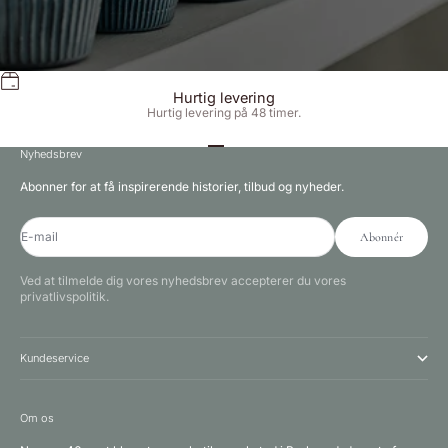
Hurtig levering
Hurtig levering på 48 timer.
Gå til element 1
Gå til element 2
Gå til element 3
Nyhedsbrev
Abonner for at få inspirerende historier, tilbud og nyheder.
E-mail
Abonnér
Ved at tilmelde dig vores nyhedsbrev accepterer du vores
privatlivspolitik.
Kundeservice
Om os