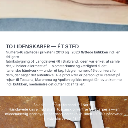
TO LIDENSKABER — ÉT STED
Numero46 startede i privaten i 2010 og i 2020 flyttede butikken ind i en
tidligere
fabriksbygning på Langdalsvej 46 i Brabrand. Ideen var enkel: at samle
det, vi holder allermest af — blomsterkunst og kærlighed til det
italienske håndværk — under ét tag. I dag er numero46 et univers for
dem, der søger det autentiske. Alle produkter er personligt kurateret på
rejser til Toscana, Maremma og Apulien og ikke meget får lov at komme
ind i butikken, medmindre det dufter lidt af Italien.
Saladini — Eneste forhandler i Norden
Håndlavede knive med skaft i toscansk oliventræ fra Scarperia — en
middelalderlig landsby der har produceret knive siden 1306. Et håndværk
videreført siden 1841.