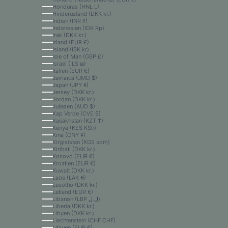
Honduras (HNL L)
Hviderusland (DKK kr.)
Indien (INR ₹)
Indonesien (IDR Rp)
Irak (DKK kr.)
Irland (EUR €)
Island (ISK kr)
Isle of Man (GBP £)
Israel (ILS ₪)
Italien (EUR €)
Jamaica (JMD $)
Japan (JPY ¥)
Jersey (DKK kr.)
Jordan (DKK kr.)
Juleøen (AUD $)
Kap Verde (CVE $)
Kasakhstan (KZT ₸)
Kenya (KES KSh)
Kina (CNY ¥)
Kirgisistan (KGS som)
Kiribati (DKK kr.)
Kosovo (EUR €)
Kroatien (EUR €)
Kuwait (DKK kr.)
Laos (LAK ₭)
Lesotho (DKK kr.)
Letland (EUR €)
Libanon (LBP ل.ل)
Liberia (DKK kr.)
Libyen (DKK kr.)
Liechtenstein (CHF CHF)
Litauen (EUR €)