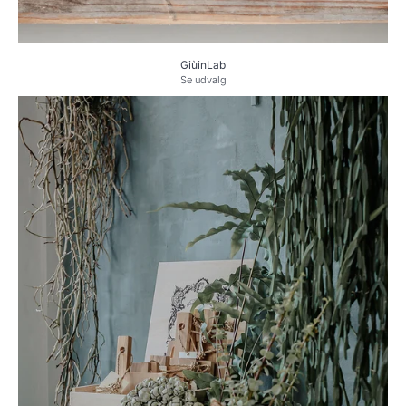
GiùinLab
Se udvalg