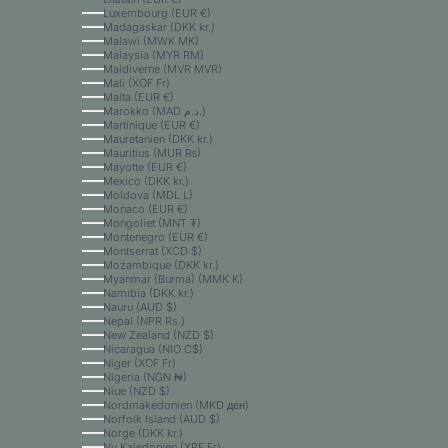
Luxembourg (EUR €)
Madagaskar (DKK kr.)
Malawi (MWK MK)
Malaysia (MYR RM)
Maldiverne (MVR MVR)
Mali (XOF Fr)
Malta (EUR €)
Marokko (MAD د.م.)
Martinique (EUR €)
Mauretanien (DKK kr.)
Mauritius (MUR ₨)
Mayotte (EUR €)
Mexico (DKK kr.)
Moldova (MDL L)
Monaco (EUR €)
Mongoliet (MNT ₮)
Montenegro (EUR €)
Montserrat (XCD $)
Mozambique (DKK kr.)
Myanmar (Burma) (MMK K)
Namibia (DKK kr.)
Nauru (AUD $)
Nepal (NPR Rs.)
New Zealand (NZD $)
Nicaragua (NIO C$)
Niger (XOF Fr)
Nigeria (NGN ₦)
Niue (NZD $)
Nordmakedonien (MKD ден)
Norfolk Island (AUD $)
Norge (DKK kr.)
Ny Kaledonien (XPF Fr)