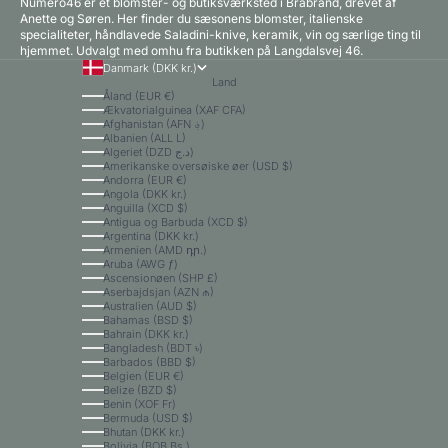
Numero46 er et blomster- og butiksværksted i Brabrand, drevet af
Anette og Søren. Her finder du sæsonens blomster, italienske
specialiteter, håndlavede Saladini-knive, keramik, vin og særlige ting til
hjemmet. Udvalgt med omhu fra butikken på Langdalsvej 46.
Danmark (DKK kr.)
Land
Åland (EUR €)
Ækvatorialguinea (XAF CFA)
Afghanistan (AFN ؋)
Albanien (ALL L)
Algeriet (DZD د.ج)
Amerikanske oversøiske øer (USD $)
Andorra (EUR €)
Angola (DKK kr.)
Anguilla (XCD $)
Antigua og Barbuda (XCD $)
Argentina (DKK kr.)
Armenien (AMD դր.)
Aruba (AWG ƒ)
Ascensionøen (SHP £)
Aserbajdsjan (AZN ₼)
Australien (AUD $)
Bahamas (BSD $)
Bahrain (DKK kr.)
Bangladesh (BDT ৳)
Barbados (BBD $)
Belgien (EUR €)
Belize (BZD $)
Benin (XOF Fr)
Bermuda (USD $)
Bhutan (DKK kr.)
Bolivia (BOB Bs.)