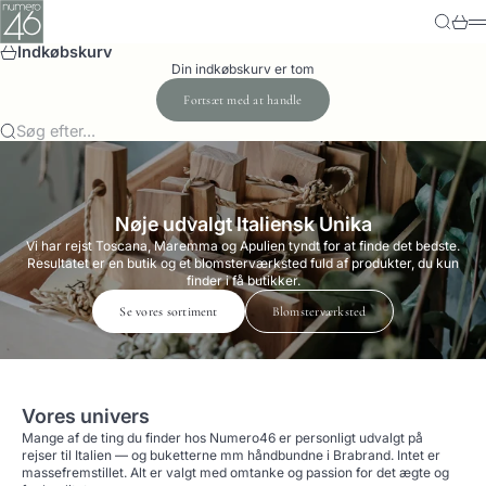
Spring til indhold
Numero-46
Søg
Kurv
M
Indkøbskurv
Din indkøbskurv er tom
Fortsæt med at handle
Søg efter...
Nøje udvalgt Italiensk Unika
Vi har rejst Toscana, Maremma og Apulien tyndt for at finde det bedste.
Resultatet er en butik og et blomsterværksted fuld af produkter, du kun
finder i få butikker.
Se vores sortiment
Blomsterværksted
Vores univers
Mange af de ting du finder hos Numero46 er personligt udvalgt på
rejser til Italien — og buketterne mm håndbundne i Brabrand. Intet er
massefremstillet. Alt er valgt med omtanke og passion for det ægte og