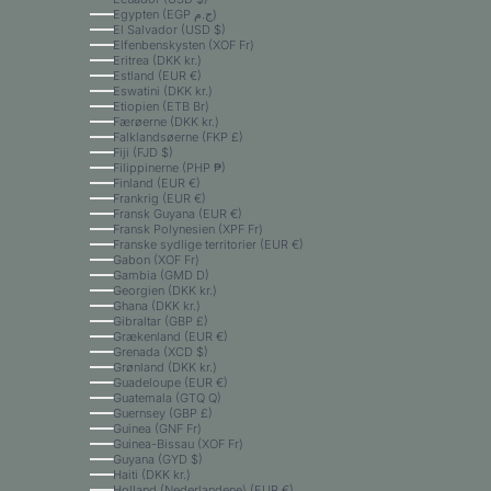
Egypten (EGP ج.م)
El Salvador (USD $)
Elfenbenskysten (XOF Fr)
Eritrea (DKK kr.)
Estland (EUR €)
Eswatini (DKK kr.)
Etiopien (ETB Br)
Færøerne (DKK kr.)
Falklandsøerne (FKP £)
Fiji (FJD $)
Filippinerne (PHP ₱)
Finland (EUR €)
Frankrig (EUR €)
Fransk Guyana (EUR €)
Fransk Polynesien (XPF Fr)
Franske sydlige territorier (EUR €)
Gabon (XOF Fr)
Gambia (GMD D)
Georgien (DKK kr.)
Ghana (DKK kr.)
Gibraltar (GBP £)
Grækenland (EUR €)
Grenada (XCD $)
Grønland (DKK kr.)
Guadeloupe (EUR €)
Guatemala (GTQ Q)
Guernsey (GBP £)
Guinea (GNF Fr)
Guinea-Bissau (XOF Fr)
Guyana (GYD $)
Haiti (DKK kr.)
Holland (Nederlandene) (EUR €)