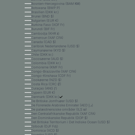
Bosnien-Hercegovina (BAM КМ)
Botswana (BWP P)
Brasilien (DKK kr.)
Brunei (BND $)
Bulgarien (EUR €)
Burkina Faso (XOF Fr)
Burundi (BIF Fr)
Cambodja (KHR ៛)
Cameroun (XAF CFA)
Canada (CAD $)
Caribisk Nederlandene (USD $)
Caymanøerne (KYD $)
Chile (DKK kr.)
Cocosøerne (AUD $)
Colombia (DKK kr.)
Comorerne (KMF Fr)
Congo-Brazzaville (XAF CFA)
Congo-Kinshasa (CDF Fr)
Cookøerne (NZD $)
Costa Rica (CRC ₡)
Curaçao (ANG ƒ)
Cypern (EUR €)
Danmark (DKK kr.)
De Britiske Jomfruøer (USD $)
De Forenede Arabiske Emirater (AED د.إ)
De palæstinensiske områder (ILS ₪)
Den Centralafrikanske Republik (XAF CFA)
Den Dominikanske Republik (DOP $)
Det Britiske Territorium i Det Indiske Ocean (USD $)
Djibouti (DJF Fdj)
Dominica (XCD $)
Ecuador (USD $)