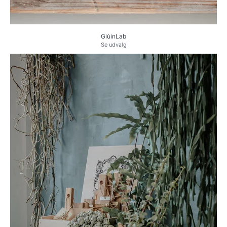
GiùinLab
Se udvalg