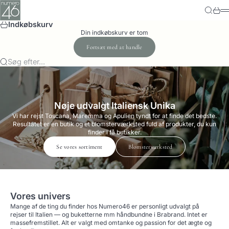
Spring til indhold
Numero-46
Søg
Kurv
M
Indkøbskurv
Din indkøbskurv er tom
Fortsæt med at handle
Søg efter...
Nøje udvalgt Italiensk Unika
Vi har rejst Toscana, Maremma og Apulien tyndt for at finde det bedste.
Resultatet er en butik og et blomsterværksted fuld af produkter, du kun
finder i få butikker.
Se vores sortiment
Blomsterværksted
Vores univers
Mange af de ting du finder hos Numero46 er personligt udvalgt på
rejser til Italien — og buketterne mm håndbundne i Brabrand. Intet er
massefremstillet. Alt er valgt med omtanke og passion for det ægte og