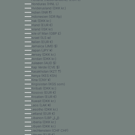
Honduras (HNL L)
Hviderusland (DKK kr.)
Indien (INR ₹)
Indonesien (IDR Rp)
Irak (DKK kr.)
Irland (EUR €)
Island (ISK kr)
Isle of Man (GBP £)
Israel (ILS ₪)
Italien (EUR €)
Jamaica (JMD $)
Japan (JPY ¥)
Jersey (DKK kr.)
Jordan (DKK kr.)
Juleøen (AUD $)
Kap Verde (CVE $)
Kasakhstan (KZT ₸)
Kenya (KES KSh)
Kina (CNY ¥)
Kirgisistan (KGS som)
Kiribati (DKK kr.)
Kosovo (EUR €)
Kroatien (EUR €)
Kuwait (DKK kr.)
Laos (LAK ₭)
Lesotho (DKK kr.)
Letland (EUR €)
Libanon (LBP ل.ل)
Liberia (DKK kr.)
Libyen (DKK kr.)
Liechtenstein (CHF CHF)
Litauen (EUR €)