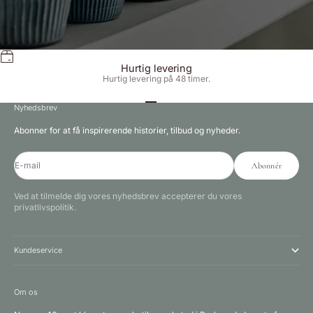
Hurtig levering
Hurtig levering på 48 timer.
Gå til element 1
Gå til element 2
Gå til element 3
Nyhedsbrev
Abonner for at få inspirerende historier, tilbud og nyheder.
E-mail
Abonnér
Ved at tilmelde dig vores nyhedsbrev accepterer du vores
privatlivspolitik.
Kundeservice
Om os