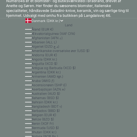
Numero46 er et blomster- og butiksværksted i Brabrand, drevet af
Anette og Søren. Her finder du sæsonens blomster, italienske
specialiteter, håndlavede Saladini-knive, keramik, vin og særlige ting til
hjemmet. Udvalgt med omhu fra butikken på Langdalsvej 46.
Danmark (DKK kr.)
Land
Åland (EUR €)
Ækvatorialguinea (XAF CFA)
Afghanistan (AFN ؋)
Albanien (ALL L)
Algeriet (DZD د.ج)
Amerikanske oversøiske øer (USD $)
Andorra (EUR €)
Angola (DKK kr.)
Anguilla (XCD $)
Antigua og Barbuda (XCD $)
Argentina (DKK kr.)
Armenien (AMD դր.)
Aruba (AWG ƒ)
Ascensionøen (SHP £)
Aserbajdsjan (AZN ₼)
Australien (AUD $)
Bahamas (BSD $)
Bahrain (DKK kr.)
Bangladesh (BDT ৳)
Barbados (BBD $)
Belgien (EUR €)
Belize (BZD $)
Benin (XOF Fr)
Bermuda (USD $)
Bhutan (DKK kr.)
Bolivia (BOB Bs.)