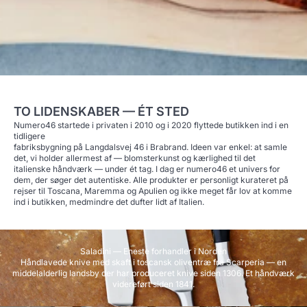
TO LIDENSKABER — ÉT STED
Numero46 startede i privaten i 2010 og i 2020 flyttede butikken ind i en
tidligere
fabriksbygning på Langdalsvej 46 i Brabrand. Ideen var enkel: at samle
det, vi holder allermest af — blomsterkunst og kærlighed til det
italienske håndværk — under ét tag. I dag er numero46 et univers for
dem, der søger det autentiske. Alle produkter er personligt kurateret på
rejser til Toscana, Maremma og Apulien og ikke meget får lov at komme
ind i butikken, medmindre det dufter lidt af Italien.
Saladini — Eneste forhandler i Norden
Håndlavede knive med skaft i toscansk oliventræ fra Scarperia — en
middelalderlig landsby der har produceret knive siden 1306. Et håndværk
videreført siden 1841.