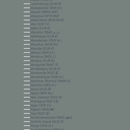
Luxembourg (EUR €)
Madagaskar (DKK kr.)
Malawi (MWK MK)
Malaysia (MYR RM)
Maldiverne (MVR MVR)
Mali (XOF Fr)
Malta (EUR €)
Marokko (MAD د.م.)
Martinique (EUR €)
Mauretanien (DKK kr.)
Mauritius (MUR ₨)
Mayotte (EUR €)
Mexico (DKK kr.)
Moldova (MDL L)
Monaco (EUR €)
Mongoliet (MNT ₮)
Montenegro (EUR €)
Montserrat (XCD $)
Mozambique (DKK kr.)
Myanmar (Burma) (MMK K)
Namibia (DKK kr.)
Nauru (AUD $)
Nepal (NPR Rs.)
New Zealand (NZD $)
Nicaragua (NIO C$)
Niger (XOF Fr)
Nigeria (NGN ₦)
Niue (NZD $)
Nordmakedonien (MKD ден)
Norfolk Island (AUD $)
Norge (DKK kr.)
Ny Kaledonien (XPF Fr)