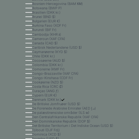
Bosnien-Hercegovina (BAM КМ)
Botswana (BWP P)
Brasilien (DKK kr.)
Brunei (BND $)
Bulgarien (EUR €)
Burkina Faso (XOF Fr)
Burundi (BIF Fr)
Cambodja (KHR ៛)
Cameroun (XAF CFA)
Canada (CAD $)
Caribisk Nederlandene (USD $)
Caymanøerne (KYD $)
Chile (DKK kr.)
Cocosøerne (AUD $)
Colombia (DKK kr.)
Comorerne (KMF Fr)
Congo-Brazzaville (XAF CFA)
Congo-Kinshasa (CDF Fr)
Cookøerne (NZD $)
Costa Rica (CRC ₡)
Curaçao (ANG ƒ)
Cypern (EUR €)
Danmark (DKK kr.)
De Britiske Jomfruøer (USD $)
De Forenede Arabiske Emirater (AED د.إ)
De palæstinensiske områder (ILS ₪)
Den Centralafrikanske Republik (XAF CFA)
Den Dominikanske Republik (DOP $)
Det Britiske Territorium i Det Indiske Ocean (USD $)
Djibouti (DJF Fdj)
Dominica (XCD $)
Ecuador (USD $)