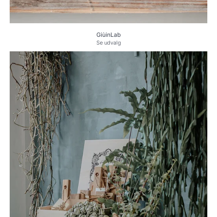
GiùinLab
Se udvalg