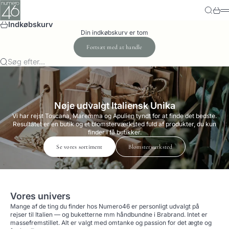
Spring til indhold
Numero-46
Søg
Kurv
M
Indkøbskurv
Din indkøbskurv er tom
Fortsæt med at handle
Søg efter...
Nøje udvalgt Italiensk Unika
Vi har rejst Toscana, Maremma og Apulien tyndt for at finde det bedste.
Resultatet er en butik og et blomsterværksted fuld af produkter, du kun
finder i få butikker.
Se vores sortiment
Blomsterværksted
Vores univers
Mange af de ting du finder hos Numero46 er personligt udvalgt på
rejser til Italien — og buketterne mm håndbundne i Brabrand. Intet er
massefremstillet. Alt er valgt med omtanke og passion for det ægte og