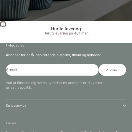
Hurtig levering
Hurtig levering på 48 timer.
Gå til element 1
Gå til element 2
Gå til element 3
Nyhedsbrev
Abonner for at få inspirerende historier, tilbud og nyheder.
E-mail
Abonnér
Ved at tilmelde dig vores nyhedsbrev accepterer du vores
privatlivspolitik.
Kundeservice
Om os