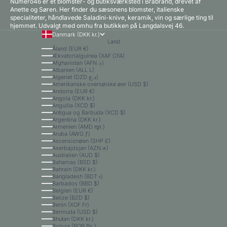
Numero46 er et blomster- og butiksværksted i Brabrand, drevet af
Anette og Søren. Her finder du sæsonens blomster, italienske
specialiteter, håndlavede Saladini-knive, keramik, vin og særlige ting til
hjemmet. Udvalgt med omhu fra butikken på Langdalsvej 46.
Danmark (DKK kr.)
Land
Åland (EUR €)
Ækvatorialguinea (XAF CFA)
Afghanistan (AFN ؋)
Albanien (ALL L)
Algeriet (DZD د.ج)
Amerikanske oversøiske øer (USD $)
Andorra (EUR €)
Angola (DKK kr.)
Anguilla (XCD $)
Antigua og Barbuda (XCD $)
Argentina (DKK kr.)
Armenien (AMD դր.)
Aruba (AWG ƒ)
Ascensionøen (SHP £)
Aserbajdsjan (AZN ₼)
Australien (AUD $)
Bahamas (BSD $)
Bahrain (DKK kr.)
Bangladesh (BDT ৳)
Barbados (BBD $)
Belgien (EUR €)
Belize (BZD $)
Benin (XOF Fr)
Bermuda (USD $)
Bhutan (DKK kr.)
Bolivia (BOB Bs.)