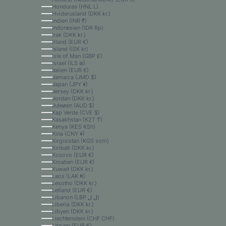
Honduras (HNL L)
Hviderusland (DKK kr.)
Indien (INR ₹)
Indonesien (IDR Rp)
Irak (DKK kr.)
Irland (EUR €)
Island (ISK kr)
Isle of Man (GBP £)
Israel (ILS ₪)
Italien (EUR €)
Jamaica (JMD $)
Japan (JPY ¥)
Jersey (DKK kr.)
Jordan (DKK kr.)
Juleøen (AUD $)
Kap Verde (CVE $)
Kasakhstan (KZT ₸)
Kenya (KES KSh)
Kina (CNY ¥)
Kirgisistan (KGS som)
Kiribati (DKK kr.)
Kosovo (EUR €)
Kroatien (EUR €)
Kuwait (DKK kr.)
Laos (LAK ₭)
Lesotho (DKK kr.)
Letland (EUR €)
Libanon (LBP ل.ل)
Liberia (DKK kr.)
Libyen (DKK kr.)
Liechtenstein (CHF CHF)
Litauen (EUR €)