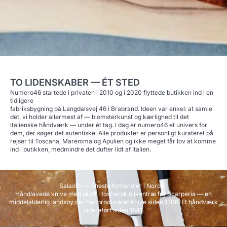
TO LIDENSKABER — ÉT STED
Numero46 startede i privaten i 2010 og i 2020 flyttede butikken ind i en
tidligere
fabriksbygning på Langdalsvej 46 i Brabrand. Ideen var enkel: at samle
det, vi holder allermest af — blomsterkunst og kærlighed til det
italienske håndværk — under ét tag. I dag er numero46 et univers for
dem, der søger det autentiske. Alle produkter er personligt kurateret på
rejser til Toscana, Maremma og Apulien og ikke meget får lov at komme
ind i butikken, medmindre det dufter lidt af Italien.
Saladini — Eneste forhandler i Norden
Håndlavede knive med skaft i toscansk oliventræ fra Scarperia — en
middelalderlig landsby der har produceret knive siden 1306. Et håndværk
videreført siden 1841.