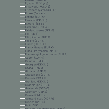
Egypten (EGP ج.م)
El Salvador (USD $)
Elfenbenskysten (XOF Fr)
Eritrea (DKK kr.)
Estland (EUR €)
Eswatini (DKK kr.)
Etiopien (ETB Br)
Færøerne (DKK kr.)
Falklandsøerne (FKP £)
Fiji (FJD $)
Filippinerne (PHP ₱)
Finland (EUR €)
Frankrig (EUR €)
Fransk Guyana (EUR €)
Fransk Polynesien (XPF Fr)
Franske sydlige territorier (EUR €)
Gabon (XOF Fr)
Gambia (GMD D)
Georgien (DKK kr.)
Ghana (DKK kr.)
Gibraltar (GBP £)
Grækenland (EUR €)
Grenada (XCD $)
Grønland (DKK kr.)
Guadeloupe (EUR €)
Guatemala (GTQ Q)
Guernsey (GBP £)
Guinea (GNF Fr)
Guinea-Bissau (XOF Fr)
Guyana (GYD $)
Haiti (DKK kr.)
Holland (Nederlandene) (EUR €)