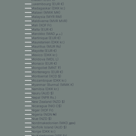
Luxembourg (EUR €)
Madagaskar (DKK kr.)
Malawi (MWK MK)
Malaysia (MYR RM)
Maldiverne (MVR MVR)
Mali (XOF Fr)
Malta (EUR €)
Marokko (MAD د.م.)
Martinique (EUR €)
Mauretanien (DKK kr.)
Mauritius (MUR ₨)
Mayotte (EUR €)
Mexico (DKK kr.)
Moldova (MDL L)
Monaco (EUR €)
Mongoliet (MNT ₮)
Montenegro (EUR €)
Montserrat (XCD $)
Mozambique (DKK kr.)
Myanmar (Burma) (MMK K)
Namibia (DKK kr.)
Nauru (AUD $)
Nepal (NPR Rs.)
New Zealand (NZD $)
Nicaragua (NIO C$)
Niger (XOF Fr)
Nigeria (NGN ₦)
Niue (NZD $)
Nordmakedonien (MKD ден)
Norfolk Island (AUD $)
Norge (DKK kr.)
Ny Kaledonien (XPF Fr)