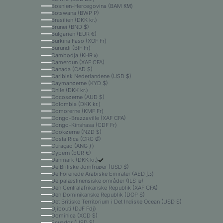
Bosnien-Hercegovina (BAM КМ)
Botswana (BWP P)
Brasilien (DKK kr.)
Brunei (BND $)
Bulgarien (EUR €)
Burkina Faso (XOF Fr)
Burundi (BIF Fr)
Cambodja (KHR ៛)
Cameroun (XAF CFA)
Canada (CAD $)
Caribisk Nederlandene (USD $)
Caymanøerne (KYD $)
Chile (DKK kr.)
Cocosøerne (AUD $)
Colombia (DKK kr.)
Comorerne (KMF Fr)
Congo-Brazzaville (XAF CFA)
Congo-Kinshasa (CDF Fr)
Cookøerne (NZD $)
Costa Rica (CRC ₡)
Curaçao (ANG ƒ)
Cypern (EUR €)
Danmark (DKK kr.)
De Britiske Jomfruøer (USD $)
De Forenede Arabiske Emirater (AED د.إ)
De palæstinensiske områder (ILS ₪)
Den Centralafrikanske Republik (XAF CFA)
Den Dominikanske Republik (DOP $)
Det Britiske Territorium i Det Indiske Ocean (USD $)
Djibouti (DJF Fdj)
Dominica (XCD $)
Ecuador (USD $)