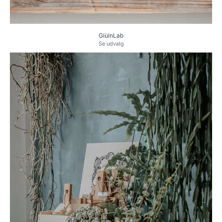
GiùinLab
Se udvalg