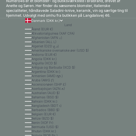
Numero46 er et blomster- og butiksværksted i Brabrand, drevet af
Anette og Søren. Her finder du sæsonens blomster, italienske
specialiteter, håndlavede Saladini-knive, keramik, vin og særlige ting til
hjemmet. Udvalgt med omhu fra butikken på Langdalsvej 46.
Danmark (DKK kr.)
Land
Åland (EUR €)
Ækvatorialguinea (XAF CFA)
Afghanistan (AFN ؋)
Albanien (ALL L)
Algeriet (DZD د.ج)
Amerikanske oversøiske øer (USD $)
Andorra (EUR €)
Angola (DKK kr.)
Anguilla (XCD $)
Antigua og Barbuda (XCD $)
Argentina (DKK kr.)
Armenien (AMD դր.)
Aruba (AWG ƒ)
Ascensionøen (SHP £)
Aserbajdsjan (AZN ₼)
Australien (AUD $)
Bahamas (BSD $)
Bahrain (DKK kr.)
Bangladesh (BDT ৳)
Barbados (BBD $)
Belgien (EUR €)
Belize (BZD $)
Benin (XOF Fr)
Bermuda (USD $)
Bhutan (DKK kr.)
Bolivia (BOB Bs.)