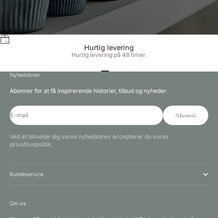
Hurtig levering
Hurtig levering på 48 timer.
Gå til element 1
Gå til element 2
Gå til element 3
Nyhedsbrev
Abonner for at få inspirerende historier, tilbud og nyheder.
E-mail
Abonnér
Ved at tilmelde dig vores nyhedsbrev accepterer du vores
privatlivspolitik.
Kundeservice
Om os