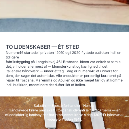
TO LIDENSKABER — ÉT STED
Numero46 startede i privaten i 2010 og i 2020 flyttede butikken ind i en
tidligere
fabriksbygning på Langdalsvej 46 i Brabrand. Ideen var enkel: at samle
det, vi holder allermest af — blomsterkunst og kærlighed til det
italienske håndværk — under ét tag. I dag er numero46 et univers for
dem, der søger det autentiske. Alle produkter er personligt kurateret på
rejser til Toscana, Maremma og Apulien og ikke meget får lov at komme
ind i butikken, medmindre det dufter lidt af Italien.
Saladini — Eneste forhandler i Norden
Håndlavede knive med skaft i toscansk oliventræ fra Scarperia — en
middelalderlig landsby der har produceret knive siden 1306. Et håndværk
videreført siden 1841.