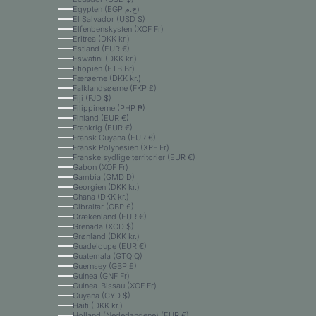
Egypten (EGP ج.م)
El Salvador (USD $)
Elfenbenskysten (XOF Fr)
Eritrea (DKK kr.)
Estland (EUR €)
Eswatini (DKK kr.)
Etiopien (ETB Br)
Færøerne (DKK kr.)
Falklandsøerne (FKP £)
Fiji (FJD $)
Filippinerne (PHP ₱)
Finland (EUR €)
Frankrig (EUR €)
Fransk Guyana (EUR €)
Fransk Polynesien (XPF Fr)
Franske sydlige territorier (EUR €)
Gabon (XOF Fr)
Gambia (GMD D)
Georgien (DKK kr.)
Ghana (DKK kr.)
Gibraltar (GBP £)
Grækenland (EUR €)
Grenada (XCD $)
Grønland (DKK kr.)
Guadeloupe (EUR €)
Guatemala (GTQ Q)
Guernsey (GBP £)
Guinea (GNF Fr)
Guinea-Bissau (XOF Fr)
Guyana (GYD $)
Haiti (DKK kr.)
Holland (Nederlandene) (EUR €)