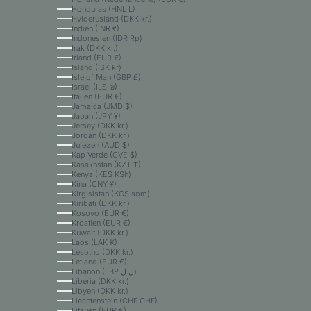
Honduras (HNL L)
Hviderusland (DKK kr.)
Indien (INR ₹)
Indonesien (IDR Rp)
Irak (DKK kr.)
Irland (EUR €)
Island (ISK kr)
Isle of Man (GBP £)
Israel (ILS ₪)
Italien (EUR €)
Jamaica (JMD $)
Japan (JPY ¥)
Jersey (DKK kr.)
Jordan (DKK kr.)
Juleøen (AUD $)
Kap Verde (CVE $)
Kasakhstan (KZT ₸)
Kenya (KES KSh)
Kina (CNY ¥)
Kirgisistan (KGS som)
Kiribati (DKK kr.)
Kosovo (EUR €)
Kroatien (EUR €)
Kuwait (DKK kr.)
Laos (LAK ₭)
Lesotho (DKK kr.)
Letland (EUR €)
Libanon (LBP ل.ل)
Liberia (DKK kr.)
Libyen (DKK kr.)
Liechtenstein (CHF CHF)
Litauen (EUR €)