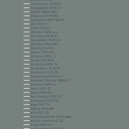
Luxembourg (EUR €)
Madagaskar (DKK kr.)
Malawi (MWK MK)
Malaysia (MYR RM)
Maldiverne (MVR MVR)
Mali (XOF Fr)
Malta (EUR €)
Marokko (MAD د.م.)
Martinique (EUR €)
Mauretanien (DKK kr.)
Mauritius (MUR ₨)
Mayotte (EUR €)
Mexico (DKK kr.)
Moldova (MDL L)
Monaco (EUR €)
Mongoliet (MNT ₮)
Montenegro (EUR €)
Montserrat (XCD $)
Mozambique (DKK kr.)
Myanmar (Burma) (MMK K)
Namibia (DKK kr.)
Nauru (AUD $)
Nepal (NPR Rs.)
New Zealand (NZD $)
Nicaragua (NIO C$)
Niger (XOF Fr)
Nigeria (NGN ₦)
Niue (NZD $)
Nordmakedonien (MKD ден)
Norfolk Island (AUD $)
Norge (DKK kr.)
Ny Kaledonien (XPF Fr)