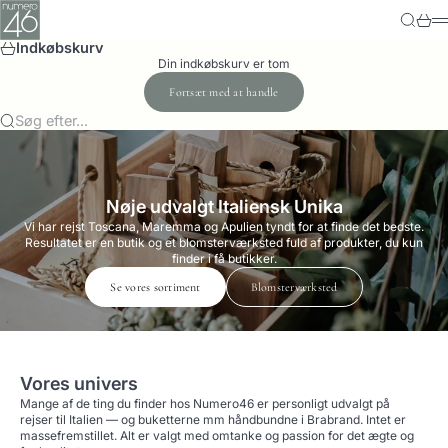
Spring til indhold
Numero-46
Søg
Kurv
M
Indkøbskurv
Din indkøbskurv er tom
Fortsæt med at handle
Søg efter...
Nøje udvalgt Italiensk Unika
Vi har rejst Toscana, Maremma og Apulien tyndt for at finde det bedste.
Resultatet er en butik og et blomsterværksted fuld af produkter, du kun
finder i få butikker.
Se vores sortiment
Blomsterværksted
Vores univers
Mange af de ting du finder hos Numero46 er personligt udvalgt på
rejser til Italien — og buketterne mm håndbundne i Brabrand. Intet er
massefremstillet. Alt er valgt med omtanke og passion for det ægte og