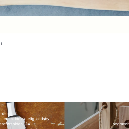
 i
orden
— en middelalderlig landsby
reført siden 1841.
begravel