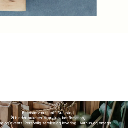
Blomsterværksted i Brabrand
Vi binder buketter til bryllup, konfirmation,
se og events. Personlig service og levering i Aarhus og omegn.