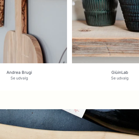
Andrea Brugi
GiùinLab
Se udvalg
Se udvalg