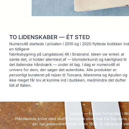
TO LIDENSKABER — ÉT STED
Numero46 startede i privaten i 2010 og i 2020 flyttede butikken ind
en tidligere
fabriksbygning på Langdalsvej 46 i Brabrand. Ideen var enkel: at
samle det, vi holder allermest af — blomsterkunst og kærlighed til
det italienske håndværk — under ét tag. I dag er numero46 et
univers for dem, der søger det autentiske. Alle produkter er
personligt kurateret på rejser til Toscana, Maremma og Apulien og
ikke meget får lov at komme ind i butikken, medmindre det dufter
lidt af Italien.
Saladini — Eneste forhandler i N
Håndlavede knive med skaft i toscansk oliventræ fra Scarperia 
der har produceret knive siden 1306. Et håndværk vide