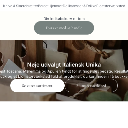
Knive & Skærebrætter
Bordet
Hjemmet
Delikatesser & Drikke
Blomsterværksted
Din indkøbskurv er tom
Fortsæt med at handle
Nøje udvalgt Italiensk Unika
rejst Toscana, Maremma og Apulien tyndt for at finde det bedste. Resultat
utik og et blomsterværksted fuld af produkter, du kun finder i få butikke
Se vores sortiment
Blomsterværksted