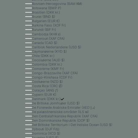
Bosnien-Hercegovina (BAM КМ)
Botswana (BWP P)
Brasilien (DKK kr.)
Brunei (BND $)
Bulgarien (EUR €)
Burkina Faso (XOF Fr)
Burundi (BIF Fr)
Cambodja (KHR ៛)
Cameroun (XAF CFA)
Canada (CAD $)
Caribisk Nederlandene (USD $)
Caymanøerne (KYD $)
Chile (DKK kr.)
Cocosøerne (AUD $)
Colombia (DKK kr.)
Comorerne (KMF Fr)
Congo-Brazzaville (XAF CFA)
Congo-Kinshasa (CDF Fr)
Cookøerne (NZD $)
Costa Rica (CRC ₡)
Curaçao (ANG ƒ)
Cypern (EUR €)
Danmark (DKK kr.)
De Britiske Jomfruøer (USD $)
De Forenede Arabiske Emirater (AED د.إ)
De palæstinensiske områder (ILS ₪)
Den Centralafrikanske Republik (XAF CFA)
Den Dominikanske Republik (DOP $)
Det Britiske Territorium i Det Indiske Ocean (USD $)
Djibouti (DJF Fdj)
Dominica (XCD $)
Ecuador (USD $)