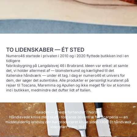
TO LIDENSKABER — ÉT STED
Numero46 startede i privaten i 2010 og i 2020 flyttede butikken ind i en
tidligere
fabriksbygning på Langdalsvej 46 i Brabrand. Ideen var enkel: at samle
det, vi holder allermest af — blomsterkunst og kærlighed til det
italienske håndværk — under ét tag. I dag er numero46 et univers for
dem, der søger det autentiske. Alle produkter er personligt kurateret på
rejser til Toscana, Maremma og Apulien og ikke meget får lov at komme
ind i butikken, medmindre det dufter lidt af Italien.
Saladini — Eneste forhandler i Norden
Håndlavede knive med skaft i toscansk oliventræ fra Scarperia — en
middelalderlig landsby der har produceret knive siden 1306. Et håndværk
videreført siden 1841.