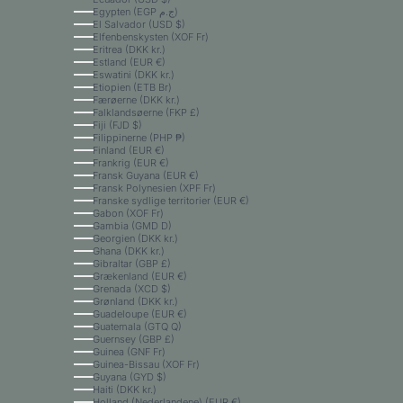
Egypten (EGP ج.م)
El Salvador (USD $)
Elfenbenskysten (XOF Fr)
Eritrea (DKK kr.)
Estland (EUR €)
Eswatini (DKK kr.)
Etiopien (ETB Br)
Færøerne (DKK kr.)
Falklandsøerne (FKP £)
Fiji (FJD $)
Filippinerne (PHP ₱)
Finland (EUR €)
Frankrig (EUR €)
Fransk Guyana (EUR €)
Fransk Polynesien (XPF Fr)
Franske sydlige territorier (EUR €)
Gabon (XOF Fr)
Gambia (GMD D)
Georgien (DKK kr.)
Ghana (DKK kr.)
Gibraltar (GBP £)
Grækenland (EUR €)
Grenada (XCD $)
Grønland (DKK kr.)
Guadeloupe (EUR €)
Guatemala (GTQ Q)
Guernsey (GBP £)
Guinea (GNF Fr)
Guinea-Bissau (XOF Fr)
Guyana (GYD $)
Haiti (DKK kr.)
Holland (Nederlandene) (EUR €)