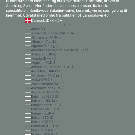
Numero46 er et blomster- og butiksværksted i Brabrand, drevet af
Anette og Søren. Her finder du sæsonens blomster, italienske
specialiteter, håndlavede Saladini-knive, keramik, vin og særlige ting til
hjemmet. Udvalgt med omhu fra butikken på Langdalsvej 46.
Danmark (DKK kr.)
Land
Åland (EUR €)
Ækvatorialguinea (XAF CFA)
Afghanistan (AFN ؋)
Albanien (ALL L)
Algeriet (DZD د.ج)
Amerikanske oversøiske øer (USD $)
Andorra (EUR €)
Angola (DKK kr.)
Anguilla (XCD $)
Antigua og Barbuda (XCD $)
Argentina (DKK kr.)
Armenien (AMD դր.)
Aruba (AWG ƒ)
Ascensionøen (SHP £)
Aserbajdsjan (AZN ₼)
Australien (AUD $)
Bahamas (BSD $)
Bahrain (DKK kr.)
Bangladesh (BDT ৳)
Barbados (BBD $)
Belgien (EUR €)
Belize (BZD $)
Benin (XOF Fr)
Bermuda (USD $)
Bhutan (DKK kr.)
Bolivia (BOB Bs.)