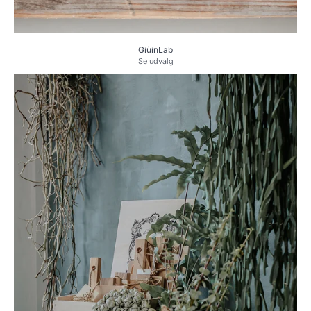
GiùinLab
Se udvalg