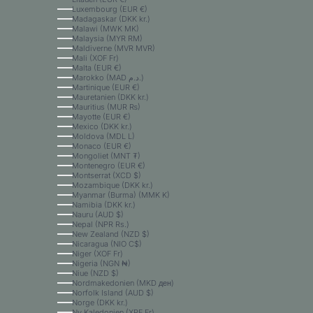
Luxembourg (EUR €)
Madagaskar (DKK kr.)
Malawi (MWK MK)
Malaysia (MYR RM)
Maldiverne (MVR MVR)
Mali (XOF Fr)
Malta (EUR €)
Marokko (MAD د.م.)
Martinique (EUR €)
Mauretanien (DKK kr.)
Mauritius (MUR ₨)
Mayotte (EUR €)
Mexico (DKK kr.)
Moldova (MDL L)
Monaco (EUR €)
Mongoliet (MNT ₮)
Montenegro (EUR €)
Montserrat (XCD $)
Mozambique (DKK kr.)
Myanmar (Burma) (MMK K)
Namibia (DKK kr.)
Nauru (AUD $)
Nepal (NPR Rs.)
New Zealand (NZD $)
Nicaragua (NIO C$)
Niger (XOF Fr)
Nigeria (NGN ₦)
Niue (NZD $)
Nordmakedonien (MKD ден)
Norfolk Island (AUD $)
Norge (DKK kr.)
Ny Kaledonien (XPF Fr)