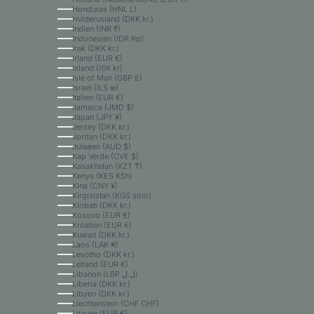
Honduras (HNL L)
Hviderusland (DKK kr.)
Indien (INR ₹)
Indonesien (IDR Rp)
Irak (DKK kr.)
Irland (EUR €)
Island (ISK kr)
Isle of Man (GBP £)
Israel (ILS ₪)
Italien (EUR €)
Jamaica (JMD $)
Japan (JPY ¥)
Jersey (DKK kr.)
Jordan (DKK kr.)
Juleøen (AUD $)
Kap Verde (CVE $)
Kasakhstan (KZT ₸)
Kenya (KES KSh)
Kina (CNY ¥)
Kirgisistan (KGS som)
Kiribati (DKK kr.)
Kosovo (EUR €)
Kroatien (EUR €)
Kuwait (DKK kr.)
Laos (LAK ₭)
Lesotho (DKK kr.)
Letland (EUR €)
Libanon (LBP ل.ل)
Liberia (DKK kr.)
Libyen (DKK kr.)
Liechtenstein (CHF CHF)
Litauen (EUR €)