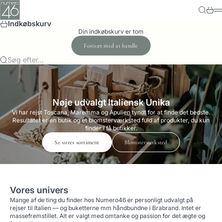
Spring til indhold
Numero-46
Søg
Kurv
M
Indkøbskurv
Din indkøbskurv er tom
Fortsæt med at handle
Søg efter...
Nøje udvalgt Italiensk Unika
Vi har rejst Toscana, Maremma og Apulien tyndt for at finde det bedste.
Resultatet er en butik og et blomsterværksted fuld af produkter, du kun
finder i få butikker.
Se vores sortiment
Blomsterværksted
Vores univers
Mange af de ting du finder hos Numero46 er personligt udvalgt på
rejser til Italien — og buketterne mm håndbundne i Brabrand. Intet er
massefremstillet. Alt er valgt med omtanke og passion for det ægte og