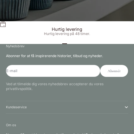
Hurtig levering
Hurtig levering på 48 timer.
Gå til element 1
Gå til element 2
Gå til element 3
Nyhedsbrev
Abonner for at få inspirerende historier, tilbud og nyheder.
E-mail
Abonnér
Ved at tilmelde dig vores nyhedsbrev accepterer du vores
privatlivspolitik.
Kundeservice
Om os